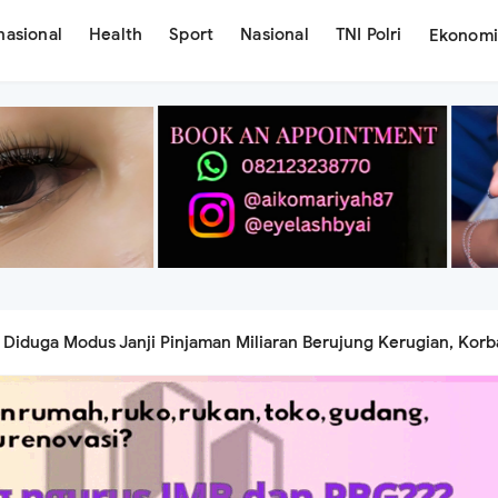
nasional
Health
Sport
Nasional
TNI Polri
Ekonom
Diduga Modus Janji Pinjaman Miliaran Berujung Kerugian, Kor
ab Pemberi Dana
an Mimpi Lewat Ay Beauty Lash Studio, Siap Hadirkan Layanan