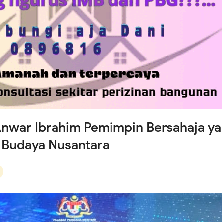
nal untuk Masyarakat
wins Cup 2026, Liga Sepak Bola Semanan Jadi Ajang Lahirnya Bi
Depan
Intensifkan Patroli Malam, Ciptakan Rasa Aman dan Cegah Tawu
 Anwar Ibrahim Pemimpin Bersahaja y
 Budaya Nusantara
astikan Wilayah Aman, Monitoring Dini Hari Tunjukkan Nihil
rahan
Perkuat Keamanan Lingkungan, Babinsa Aktif Dampingi Siskaml