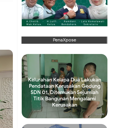
ran di
an
PenaXpose
Kelurahan Kelapa Dua Lakukan
Pendataan Kerusakan Gedung
SDN 01, Ditemukan Sejumlah
Titik Bangunan Mengalami
an
Kerusakan
Read more