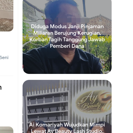
an
Diduga Modus Janji Pinjaman
Miliaran Berujung Kerugian,
Korban Tagih Tanggung Jawab
n
Pemberi Dana
Seni
Read more
umlah
n
s
Ai Komariyah Wujudkan Mimpi
Lewat Ay Beauty Lash Studio,