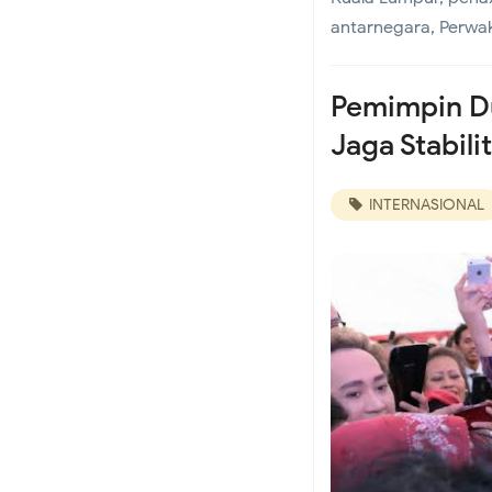
antarnegara, Perwaki
Koramil 02/Tambora 
Pemimpin Du
untuk Masyarakat
Jaga Stabili
Koramil 02/Tambora P
INTERNASIONAL
dan Dukung Program
Babinsa Koramil 02/
Demi Keamanan War
Kelurahan Kelapa D