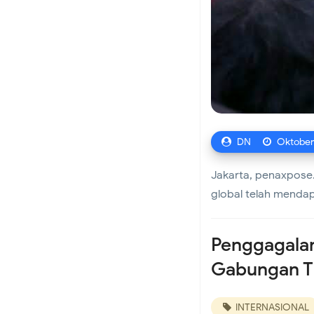
Sejumlah Titik Bang
DN
Oktober
Jakarta, penaxpose.
global telah mendapa
Penggagalan
Gabungan TN
INTERNASIONAL