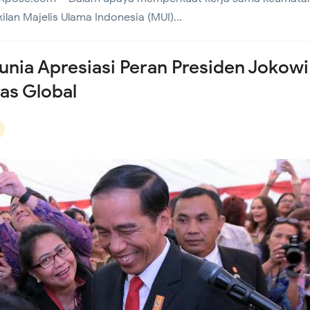
lan Majelis Ulama Indonesia (MUI)...
Intensif Pantau Harga Sembako, Pastikan Stok Bahan Pokok Am
nia Apresiasi Peran Presiden Jokowi
tas Global
erkuat Sinergi Tiga Pilar di Duri Selatan, Ajak Warga Jaga Kea
 Pemilahan Sampah
Tambora Perkuat Siskamling di Krendang, Tingkatkan Kewaspad
ga
ua Lakukan Pendataan Kerusakan Gedung SDN 01, Ditemukan