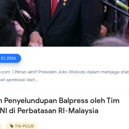
unan Mengalami Kerusakan
 01, 2024
com | Peran aktif Presiden Joko Widodo dalam menjaga stabi
t apresiasi dari...
 Penyelundupan Balpress oleh Tim
I di Perbatasan RI-Malaysia
TNI-POLRI