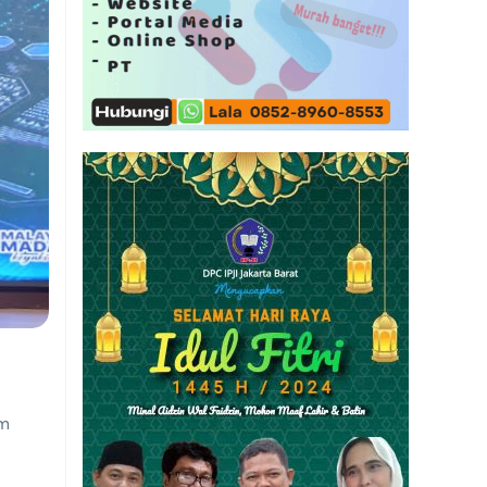
an
ampah
um