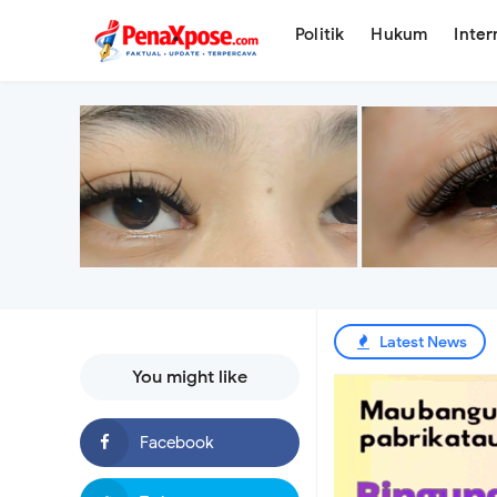
.
Politik
Hukum
Inter
Latest News
You might like
Tagih Tanggung Jaw
Ai Komariyah Wujudk