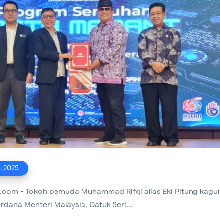
Intensif Pantau Harga Sembako, Pastikan Stok Bahan Pokok Am
Perkuat Budaya Bersih, Satgas Sampah Edukasi Warga Kelola S
ngun Kirana Musik, Siap Lahirkan Grup Dangdut Original yang
1, 2025
.com - Tokoh pemuda Muhammad Rifqi alias Eki Pitung kag
ualitas
ana Menteri Malaysia, Datuk Seri...