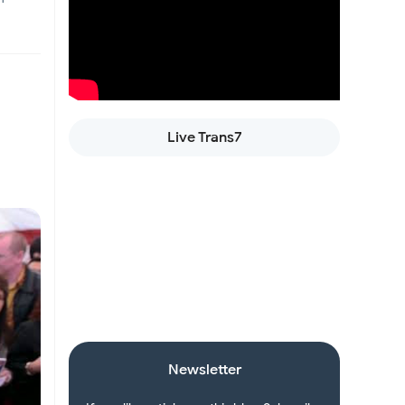
an
Live Trans7
manan
aan
Newsletter