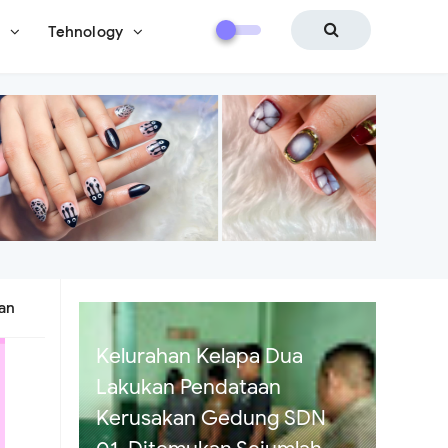
i
Tehnology
ban
Diduga Modus Janji
Pinjaman Miliaran Berujung