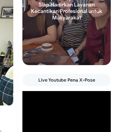
Siap Hadirkan Layanan
Kecantikan Profesional untuk
ngurus
Masyarakat
ga
Read more
Live Youtube Pena X-Pose
ling
adapi
n