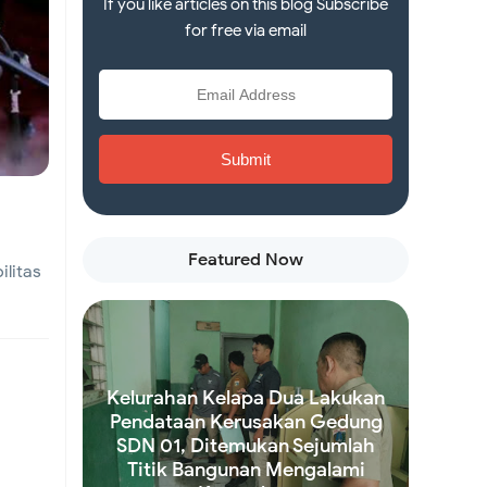
If you like articles on this blog Subscribe
for free via email
Featured Now
litas
Kelurahan Kelapa Dua Lakukan
Pendataan Kerusakan Gedung
SDN 01, Ditemukan Sejumlah
Titik Bangunan Mengalami