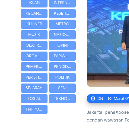
IKLAN
INTERNASIONAL
KECANTIKAN
KESEHATAN
Bersama Warga
KULINER
METRO
Koramil 02/Tambora 
MUSIK
NASIONAL
OLAHRAGA
OPINI
bagi Masyarakat
ORGANISASI
PARIWISATA
Koramil 02/Tambora 
PEMERINTAHAN
PENDIDIKAN
PERISTIWA
POLITIK
dari Rumah
SEJARAH
SENI
Andri Maulana SH Ba
DN
Maret 0
SOSIAL
TEKNOLOGI
TNI-POLRI
Jakarta, penaXpose
Profesional dan Berk
dengan wawasan Perd