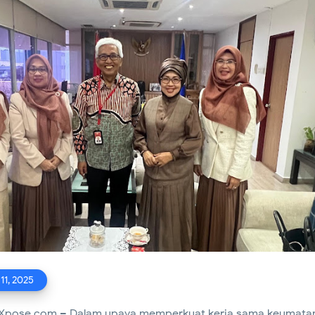
buktian dan Pengabdian: FWJ Indonesia Siap Mengukuhkan Pe
2029
elar Patroli Malam, Antisipasi Tawuran dan Balap Liar Demi Ja
h
Tingkatkan Kewaspadaan Malam Hari, Babinsa Dampingi Siskam
Malaka
Pastikan Seluruh Wilayah Aman dari Genangan, Babinsa Siaga H
 11, 2025
aXpose.com – Dalam upaya memperkuat kerja sama keumata