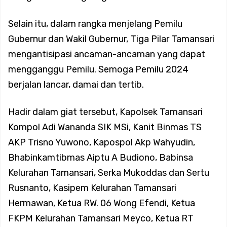
Koramil 02/Tambora Perkuat Komsos, Babinsa Ajak Warga
Selain itu, dalam rangka menjelang Pemilu
Waspada Cuaca Ekstrem dan Tangkal Hoaks
Gubernur dan Wakil Gubernur, Tiga Pilar Tamansari
mengantisipasi ancaman-ancaman yang dapat
Koramil 02/Tambora Perkuat Komsos, Babinsa Ajak Warga
mengganggu Pemilu. Semoga Pemilu 2024
berjalan lancar, damai dan tertib.
Waspada Cuaca Ekstrem dan Tangkal Hoaks
Hadir dalam giat tersebut, Kapolsek Tamansari
Babinsa Koramil 02/Tambora Dampingi Siskamling di Duri
Kompol Adi Wananda SIK MSi, Kanit Binmas TS
AKP Trisno Yuwono, Kapospol Akp Wahyudin,
Selatan, Perkuat Keamanan Lingkungan Bersama Warga
Bhabinkamtibmas Aiptu A Budiono, Babinsa
Kelurahan Tamansari, Serka Mukoddas dan Sertu
Koramil 02/Tambora Intensifkan Patroli Malam, Cegah
Rusnanto, Kasipem Kelurahan Tamansari
Hermawan, Ketua RW. 06 Wong Efendi, Ketua
Tawuran dan Balap Liar di Sejumlah Titik Rawan
FKPM Kelurahan Tamansari Meyco, Ketua RT