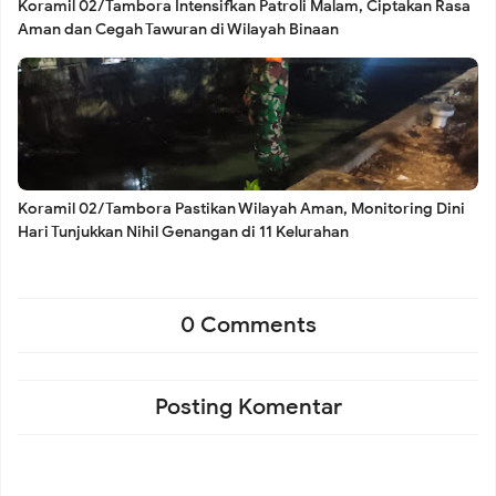
Koramil 02/Tambora Intensifkan Patroli Malam, Ciptakan Rasa
Aman dan Cegah Tawuran di Wilayah Binaan
Hari, Babinsa Dampingi Siskamling Bersama Warga Roa
Malaka
Koramil 02/Tambora Pastikan Seluruh Wilayah Aman dari
Koramil 02/Tambora Pastikan Wilayah Aman, Monitoring Dini
Hari Tunjukkan Nihil Genangan di 11 Kelurahan
Genangan, Babinsa Siaga Hadapi Cuaca Ekstrem
Koramil 02/Tambora Intensif Pantau Harga Sembako,
0 Comments
Pastikan Stok Bahan Pokok Aman untuk Masyarakat
Posting Komentar
Koramil 02/Tambora Perkuat Sinergi Tiga Pilar di Duri
Selatan, Ajak Warga Jaga Keamanan dan Dukung Program