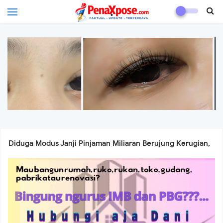
.
Diduga Modus Janji Pinjaman Miliaran Berujung Kerugian,
Korban Tagih Tanggung Jawab Pemberi Dana
Ai Komariyah Wujudkan Mimpi Lewat Ay Beauty Lash