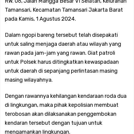
RW. 06, Jalan Mangga Besar VI Selatan, Kelurahan
Tamansari, Kecamatan Tamansari Jakarta Barat
Grup Dangdut Original yang Profesional dan Berkualitas
pada Kamis, 1 Agustus 2024.
Koramil 02/Tambora Intensifkan Patroli Malam, Ciptakan
Dalam ngopi bareng tersebut telah disepakati
untuk saling menjaga daerah atau wilayah yang
Rasa Aman dan Cegah Tawuran di Wilayah Binaan
rawan pada jam-jam yang rawan. Giat patroli
untuk Polsek harus ditingkatkan kewaspadaan
Koramil 02/Tambora Intensif Pantau Harga Sembako,
untuk daerah di sepanjang perlintasan masing
masing wilayahnya.
Pastikan Stok Bahan Pokok Aman untuk Masyarakat
Dengan rawannya kehilangan kendaraan roda dua
Koramil 02/Tambora Pastikan Seluruh Wilayah Binaan
di lingkungan, maka pihak kepolisian membuat
terobosan akan dilaksanakan penggembokan
Aman, Monitoring Dini Hari Tunjukkan Nihil Genangan
kendaran tersebut dengan tujuan untuk
mengamankan lingkungan.