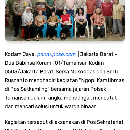
Dini Hari Tunjukkan Nihil Genangan di 11 Kelurahan
Koramil 02/Tambora Perkuat Keamanan Lingkungan,
Babinsa Aktif Dampingi Siskamling Bersama Warga
Kodam Jaya,
penaxpose.com
| Jakarta Barat -
Koramil 02/Tambora Intensif Pantau Harga Sembako,
Dua Babinsa Koramil 01/Tamansari Kodim
0503/Jakarta Barat, Serka Mukoddas dan Sertu
Pastikan Stok Bahan Pokok Aman bagi Masyarakat
Rusnanto menghadiri kegiatan "Ngopi Kamtibmas
di Pos Satkamling" bersama jajaran Polsek
Koramil 02/Tambora Perkuat Budaya Bersih, Satgas
Tamansari dalam rangka mendengar, mencatat
dan mencari solusi untuk warga binaan.
Sampah Edukasi Warga Kelola Sampah dari Rumah
Kegiatan tersebut dilaksanakan di Pos Sekretariat
Andri Maulana SH Bangun Kirana Musik, Siap Lahirkan