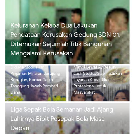
Diduga Modus Janji Pinjaman Miliaran
Berujung Kerugian, Korban Tagih
Tanggung Jawab Pemberi Dana
Ai Komariyah Wujudkan
Mimpi Lewat Ay Beauty
SSB Imadara Juarai Twins
Lash Studio, Siap Hadirkan
Cup 2026, Liga Sepak Bola
Layanan Kecantikan
Semanan Jadi Ajang
Profesional untuk
Lahirnya Bibit Pesepak
Masyarakat
Bola Masa Depan
Koramil 02/Tambora Intensifkan Patroli
Malam, Ciptakan Rasa Aman dan Cegah
Tawuran di Wilayah Binaan