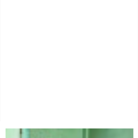
Pemilahan Sampah
Babinsa Koramil 02/Tambora Perkuat Siskamling di
Krendang, Tingkatkan Kewaspadaan Demi Keamanan
Warga
Kelurahan Kelapa Dua Lakukan Pendataan Kerusakan
Gedung SDN 01, Ditemukan Sejumlah Titik Bangunan
Mengalami Kerusakan