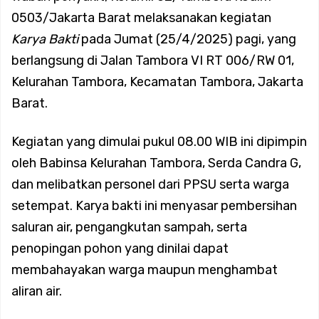
0503/Jakarta Barat melaksanakan kegiatan
Waspada Cuaca Ekstrem dan Tangkal Hoaks
Karya Bakti
pada Jumat (25/4/2025) pagi, yang
berlangsung di Jalan Tambora VI RT 006/RW 01,
Koramil 02/Tambora Perkuat Komsos, Babinsa Ajak Warga
Kelurahan Tambora, Kecamatan Tambora, Jakarta
Barat.
Waspada Cuaca Ekstrem dan Tangkal Hoaks
Kegiatan yang dimulai pukul 08.00 WIB ini dipimpin
Babinsa Koramil 02/Tambora Dampingi Siskamling di Duri
oleh Babinsa Kelurahan Tambora, Serda Candra G,
dan melibatkan personel dari PPSU serta warga
Selatan, Perkuat Keamanan Lingkungan Bersama Warga
setempat. Karya bakti ini menyasar pembersihan
saluran air, pengangkutan sampah, serta
Koramil 02/Tambora Intensifkan Patroli Malam, Cegah
penopingan pohon yang dinilai dapat
membahayakan warga maupun menghambat
Tawuran dan Balap Liar di Sejumlah Titik Rawan
aliran air.