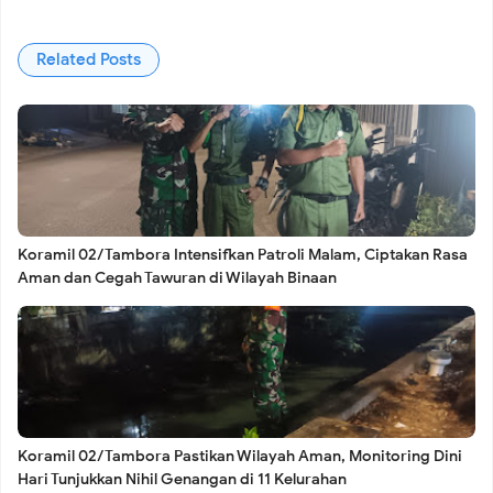
Pemilahan Sampah
Related Posts
Babinsa Koramil 02/Tambora Perkuat Siskamling di
Krendang, Tingkatkan Kewaspadaan Demi Keamanan
Warga
Koramil 02/Tambora Intensifkan Patroli Malam, Ciptakan Rasa
Aman dan Cegah Tawuran di Wilayah Binaan
Kelurahan Kelapa Dua Lakukan Pendataan Kerusakan
Gedung SDN 01, Ditemukan Sejumlah Titik Bangunan
Mengalami Kerusakan
Koramil 02/Tambora Pastikan Wilayah Aman, Monitoring Dini
Hari Tunjukkan Nihil Genangan di 11 Kelurahan
Diduga Modus Janji Pinjaman Miliaran Berujung Kerugian,