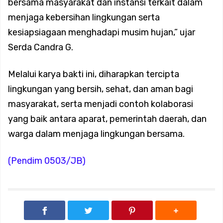
bersama masyarakat dan instansi terkait dalam
Hari, Babinsa Dampingi Siskamling Bersama Warga Roa
menjaga kebersihan lingkungan serta
kesiapsiagaan menghadapi musim hujan,” ujar
Malaka
Serda Candra G.
Koramil 02/Tambora Pastikan Seluruh Wilayah Aman dari
Melalui karya bakti ini, diharapkan tercipta
lingkungan yang bersih, sehat, dan aman bagi
Genangan, Babinsa Siaga Hadapi Cuaca Ekstrem
masyarakat, serta menjadi contoh kolaborasi
yang baik antara aparat, pemerintah daerah, dan
Koramil 02/Tambora Intensif Pantau Harga Sembako,
warga dalam menjaga lingkungan bersama.
Pastikan Stok Bahan Pokok Aman untuk Masyarakat
(Pendim 0503/JB)
Koramil 02/Tambora Perkuat Sinergi Tiga Pilar di Duri
Selatan, Ajak Warga Jaga Keamanan dan Dukung Program