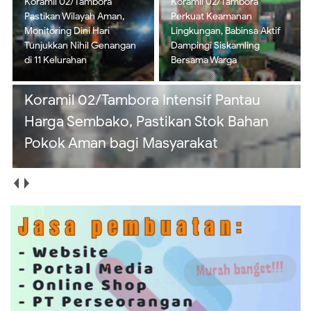
Koramil 02/Tambora
Koramil 02/Tambora
Perkuat Keamanan
Intensif Pantau Harga
Lingkungan, Babinsa Aktif
Sembako, Pastikan Stok
Dampingi Siskamling
Bahan Pokok Aman bagi
Bersama Warga
Masyarakat
Koramil 02/Tambora Perkuat Budaya
Bersih, Satgas Sampah Edukasi Warga
Kelola Sampah dari Rumah