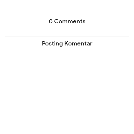
Korban Tagih Tanggung Jawab Pemberi Dana
0 Comments
Ai Komariyah Wujudkan Mimpi Lewat Ay Beauty Lash
Posting Komentar
Studio, Siap Hadirkan Layanan Kecantikan Profesional
untuk Masyarakat
SSB Imadara Juarai Twins Cup 2026, Liga Sepak Bola
Semanan Jadi Ajang Lahirnya Bibit Pesepak Bola Masa
Depan