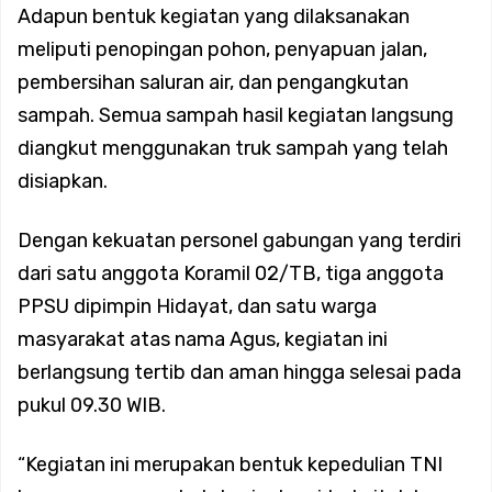
Koramil 02/Tambora Intensif Monitoring Wilayah, Seluruh
Adapun bentuk kegiatan yang dilaksanakan
meliputi penopingan pohon, penyapuan jalan,
Kelurahan Terpantau Bebas Genangan
pembersihan saluran air, dan pengangkutan
sampah. Semua sampah hasil kegiatan langsung
Menuju Langkah Pembuktian dan Pengabdian: FWJ
diangkut menggunakan truk sampah yang telah
disiapkan.
Indonesia Siap Mengukuhkan Pengurus Baru Periode
Dengan kekuatan personel gabungan yang terdiri
2026–2029
dari satu anggota Koramil 02/TB, tiga anggota
PPSU dipimpin Hidayat, dan satu warga
Koramil 02/Tambora Gelar Patroli Malam, Antisipasi
masyarakat atas nama Agus, kegiatan ini
berlangsung tertib dan aman hingga selesai pada
Tawuran dan Balap Liar Demi Jaga Kondusivitas Wilayah
pukul 09.30 WIB.
Koramil 02/Tambora Tingkatkan Kewaspadaan Malam
“Kegiatan ini merupakan bentuk kepedulian TNI