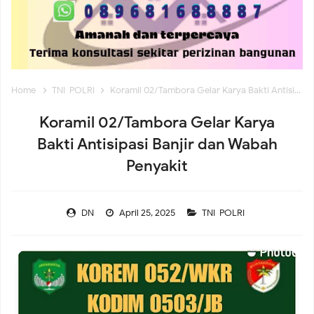
Dini Hari Tunjukkan Nihil Genangan di 11 Kelurahan
Koramil 02/Tambora Perkuat Keamanan Lingkungan,
Home
TNI-POLRI
Koramil 02/Tambora Gelar Karya Bakti Antisipasi Banjir dan Wabah Penyakit
Babinsa Aktif Dampingi Siskamling Bersama Warga
Koramil 02/Tambora Gelar Karya
Koramil 02/Tambora Intensif Pantau Harga Sembako,
Bakti Antisipasi Banjir dan Wabah
Penyakit
Pastikan Stok Bahan Pokok Aman bagi Masyarakat
DN
April 25, 2025
TNI-POLRI
Koramil 02/Tambora Perkuat Budaya Bersih, Satgas
Sampah Edukasi Warga Kelola Sampah dari Rumah
Andri Maulana SH Bangun Kirana Musik, Siap Lahirkan