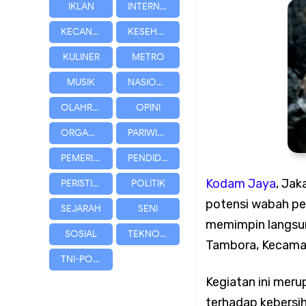
IKLAN
INTERNASIONAL
KECANTIKAN
KESEHATAN
Bersama Warga
KULINER
METRO
Koramil 02/Tambora 
MUSIK
NASIONAL
OLAHRAGA
OPINI
bagi Masyarakat
ORGANISASI
PARIWISATA
Koramil 02/Tambora 
PEMERINTAHAN
PENDIDIKAN
Kodam Jaya
,
Jak
PERISTIWA
POLITIK
dari Rumah
potensi wabah pen
SEJARAH
SENI
memimpin langsung
Andri Maulana SH Ba
SOSIAL
TEKNOLOGI
Tambora, Kecamat
TNI-POLRI
Profesional dan Berk
Kegiatan ini meru
terhadap kebersih