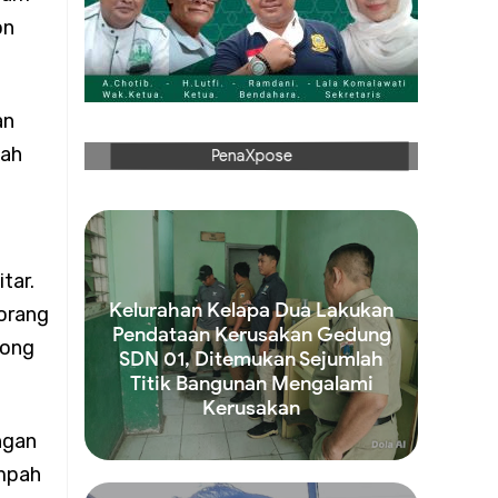
ran di
on
an
an
gah
PenaXpose
tar.
Kelurahan Kelapa Dua Lakukan
eorang
Pendataan Kerusakan Gedung
yong
SDN 01, Ditemukan Sejumlah
Titik Bangunan Mengalami
an
Kerusakan
ngan
Read more
ampah