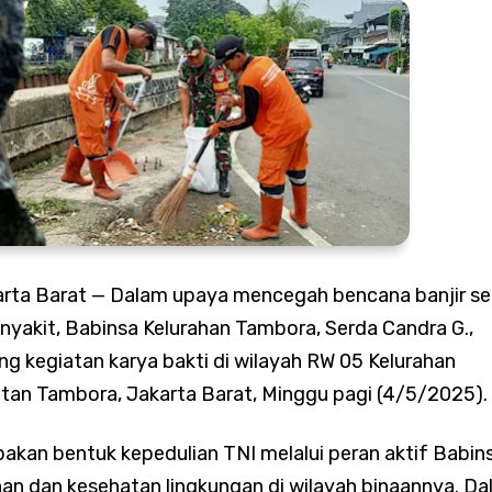
Intensif Pantau Harga Sembako, Pastikan Stok Bahan Pokok Am
Perkuat Budaya Bersih, Satgas Sampah Edukasi Warga Kelola S
arta Barat —
Dalam upaya mencegah bencana banjir se
yakit, Babinsa Kelurahan Tambora, Serda Candra G.,
 kegiatan karya bakti di wilayah RW 05 Kelurahan
ngun Kirana Musik, Siap Lahirkan Grup Dangdut Original yang
an Tambora, Jakarta Barat, Minggu pagi (4/5/2025).
ualitas
pakan bentuk kepedulian TNI melalui peran aktif Babin
an dan kesehatan lingkungan di wilayah binaannya. D