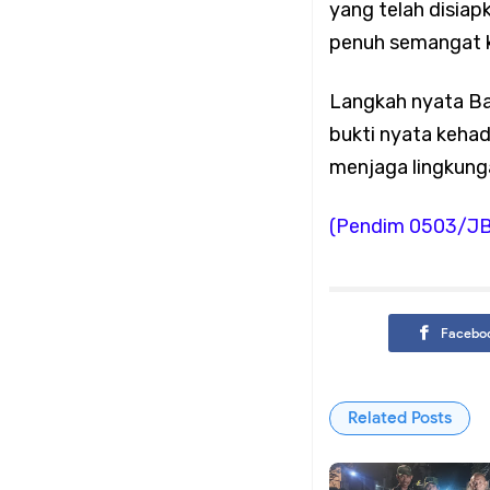
yang telah disiap
Koramil 02/Tambora 
penuh semangat 
Tangkal Hoaks
Langkah nyata Ba
bukti nyata kehad
Babinsa Koramil 02/
menjaga lingkung
Lingkungan Bersama
(Pendim 0503/J
Koramil 02/Tambora I
Facebo
Titik Rawan
Koramil 02/Tambora 
Related Posts
Genangan