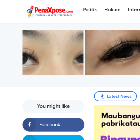
.
Politik
Hukum
Inter
Latest News
You might like
Tagih Tanggung Jaw
Ai Komariyah Wujudk