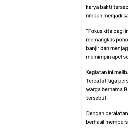
Koramil 02/Tambora 
karya bakti terseb
rimbun menjadi s
Wilayah Binaan
"Fokus kita pagi 
Koramil 02/Tambora 
memangkas pohon
banjir dan menjag
untuk Masyarakat
memimpin apel se
Koramil 02/Tambora 
Kegiatan ini meli
Tercatat tiga pe
Tunjukkan Nihil Gen
warga bernama Ba
tersebut.
Koramil 02/Tambora 
Dengan peralatan 
Tangkal Hoaks
berhasil members