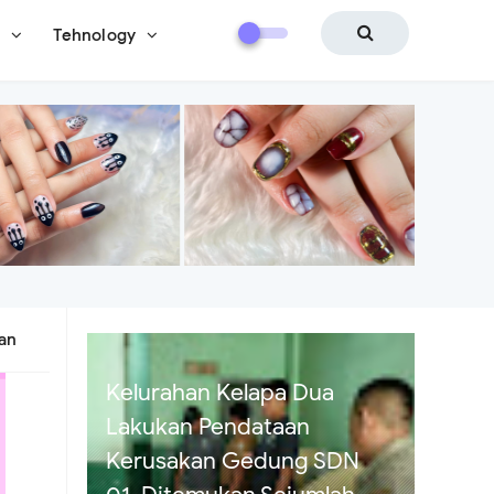
i
Tehnology
ban
Diduga Modus Janji
Pinjaman Miliaran Berujung