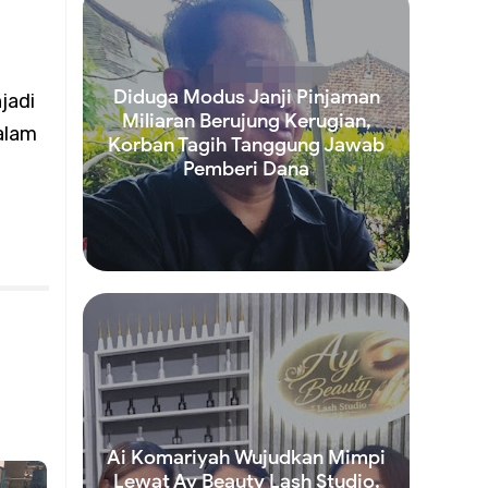
an
Diduga Modus Janji Pinjaman
jadi
Miliaran Berujung Kerugian,
alam
Korban Tagih Tanggung Jawab
n
Pemberi Dana
Read more
umlah
s
Ai Komariyah Wujudkan Mimpi
Lewat Ay Beauty Lash Studio,