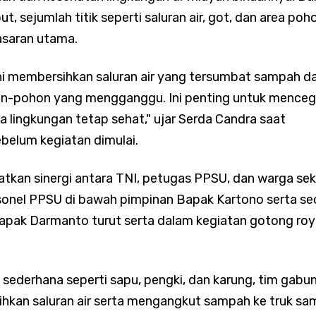
Intensifkan Patroli Malam, Ciptakan Rasa Aman dan Cegah Tawu
ut, sejumlah titik seperti saluran air, got, dan area poh
asaran utama.
ini membersihkan saluran air yang tersumbat sampah d
Intensif Pantau Harga Sembako, Pastikan Stok Bahan Pokok Am
-pohon yang mengganggu. Ini penting untuk mence
a lingkungan tetap sehat," ujar Serda Candra saat
belum kegiatan dimulai.
Pastikan Seluruh Wilayah Binaan Aman, Monitoring Dini Hari
batkan sinergi antara TNI, petugas PPSU, dan warga seki
rsonel PPSU di bawah pimpinan Bapak Kartono serta s
angan
pak Darmanto turut serta dalam kegiatan gotong ro
Perkuat Komsos, Babinsa Ajak Warga Waspada Cuaca Ekstrem d
sederhana seperti sapu, pengki, dan karung, tim gabu
ihkan saluran air serta mengangkut sampah ke truk s