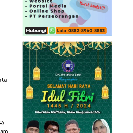
an
ampah
rta
sa
alam