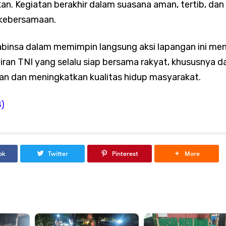
kan. Kegiatan berakhir dalam suasana aman, tertib, dan
Perkuat Komsos, Babinsa Ajak Warga Waspada Cuaca Ekstrem d
kebersamaan.
binsa dalam memimpin langsung aksi lapangan ini men
iran TNI yang selalu siap bersama rakyat, khususnya d
Tambora Dampingi Siskamling di Duri Selatan, Perkuat Keamana
an dan meningkatkan kualitas hidup masyarakat.
 Warga
B)
ntensifkan Patroli Malam, Cegah Tawuran dan Balap Liar di Sej
ok
Twitter
Pinterest
More
Intensif Monitoring Wilayah, Seluruh Kelurahan Terpantau Beba