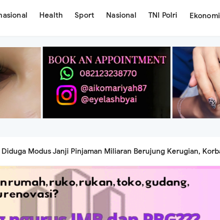
nasional
Health
Sport
Nasional
TNI Polri
Ekonom
Diduga Modus Janji Pinjaman Miliaran Berujung Kerugian, Kor
ab Pemberi Dana
an Mimpi Lewat Ay Beauty Lash Studio, Siap Hadirkan Layanan