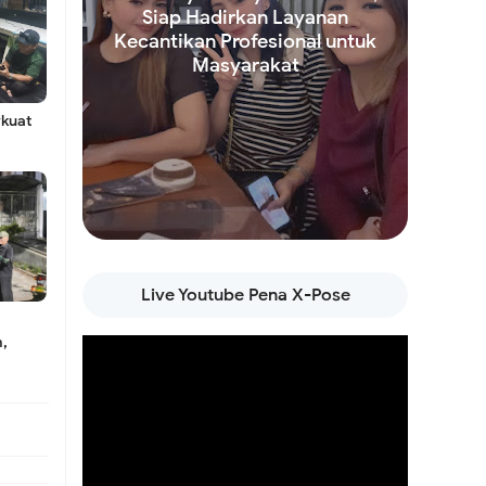
Siap Hadirkan Layanan
Kecantikan Profesional untuk
ngurus
Masyarakat
kuat
ga
rga
Read more
Live Youtube Pena X-Pose
ling
m,
n
ah
adapi