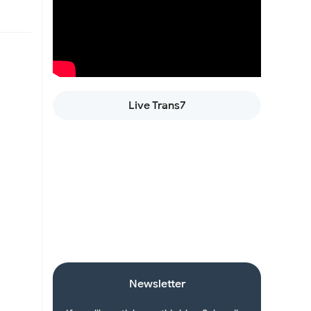
an
Live Trans7
manan
aan
Newsletter