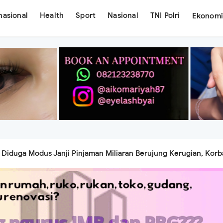
nasional
Health
Sport
Nasional
TNI Polri
Ekonom
Diduga Modus Janji Pinjaman Miliaran Berujung Kerugian, Kor
ab Pemberi Dana
an Mimpi Lewat Ay Beauty Lash Studio, Siap Hadirkan Layanan