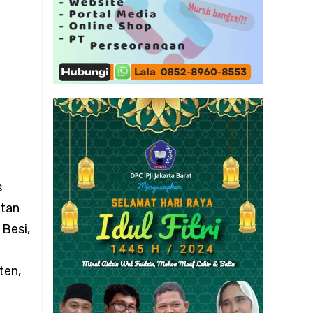
an
ampah
s
atan
Besi,
ten,