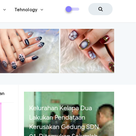
i
Tehnology
ban
Diduga Modus Janji
Pinjaman Miliaran