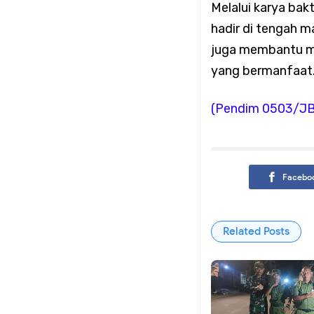
Melalui karya ba
hadir di tengah 
Menuju Langkah Pem
juga membantu me
Baru Periode 2026–
yang bermanfaat
(Pendim 0503/J
Koramil 02/Tambora G
Kondusivitas Wilaya
Facebo
Koramil 02/Tambora 
Bersama Warga Roa 
Related Posts
Koramil 02/Tambora 
Cuaca Ekstrem