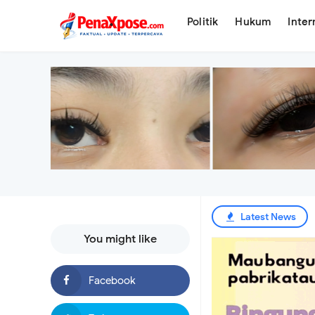
.
Politik
Hukum
Inter
Latest News
You might like
Tagih Tanggung Jaw
Ai Komariyah Wujudk