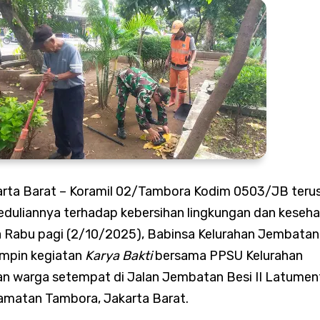
Intensif Pantau Harga Sembako, Pastikan Stok Bahan Pokok Am
Perkuat Budaya Bersih, Satgas Sampah Edukasi Warga Kelola S
arta Barat
– Koramil 02/Tambora Kodim 0503/JB teru
duliannya terhadap kebersihan lingkungan dan keseh
 Rabu pagi (2/10/2025), Babinsa Kelurahan Jembatan 
ngun Kirana Musik, Siap Lahirkan Grup Dangdut Original yang
mpin kegiatan
Karya Bakti
bersama PPSU Kelurahan
n warga setempat di Jalan Jembatan Besi II Latumen
ualitas
amatan Tambora, Jakarta Barat.