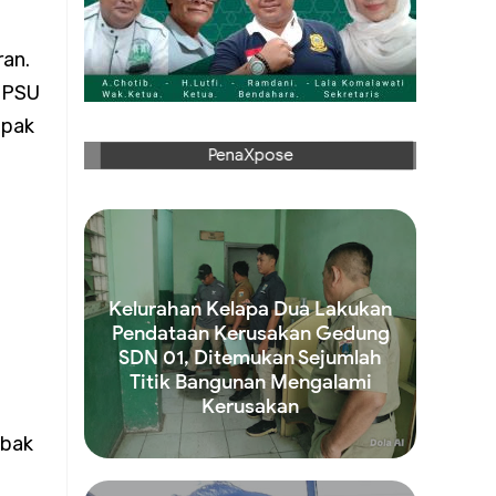
ran di
ran.
 PPSU
apak
an
PenaXpose
Kelurahan Kelapa Dua Lakukan
Pendataan Kerusakan Gedung
SDN 01, Ditemukan Sejumlah
Titik Bangunan Mengalami
an
Kerusakan
Read more
obak