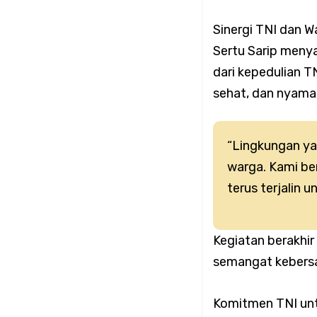
Koramil 02/Tambora 
Sinergi TNI dan W
Sertu Sarip meny
Tangkal Hoaks
dari kepedulian T
sehat, dan nyama
Babinsa Koramil 02/
Lingkungan Bersama
“Lingkungan ya
warga. Kami be
Koramil 02/Tambora I
terus terjalin 
Titik Rawan
Kegiatan berakhir
semangat kebers
Koramil 02/Tambora 
Komitmen TNI un
Genangan