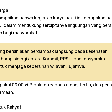
Perkuat Komsos, Babinsa Ajak Warga Waspada Cuaca Ekstrem d
arga
ampaikan bahwa kegiatan karya bakti ini merupakan ba
NI dalam mendukung terciptanya lingkungan yang bersi
n bagi masyarakat.
Tambora Dampingi Siskamling di Duri Selatan, Perkuat Keamana
 Warga
ng bersih akan berdampak langsung pada kesehatan
rharap sinergi antara Koramil, PPSU, dan masyarakat
ntensifkan Patroli Malam, Cegah Tawuran dan Balap Liar di Sej
untuk menjaga kebersihan wilayah,” ujarnya.
 pukul 09.00 WIB dalam keadaan aman, tertib, dan pen
amaan.
Intensif Monitoring Wilayah, Seluruh Kelurahan Terpantau Beba
tuk Rakyat