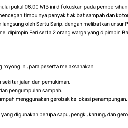
Intensifkan Patroli Malam, Ciptakan Rasa Aman dan Cegah Tawu
ulai pukul 08.00 WIB ini difokuskan pada pembersihan
mencegah timbulnya penyakit akibat sampah dan koto
n langsung oleh Sertu Sarip, dengan melibatkan unsur
el dipimpin Feri serta 2 orang warga yang dipimpin B
Intensif Pantau Harga Sembako, Pastikan Stok Bahan Pokok Am
 royong ini, para peserta melaksanakan:
Pastikan Seluruh Wilayah Binaan Aman, Monitoring Dini Hari
 sekitar jalan dan pemukiman.
angan
dan pengumpulan sampah.
mpah menggunakan gerobak ke lokasi penampungan.
Perkuat Komsos, Babinsa Ajak Warga Waspada Cuaca Ekstrem d
 yang digunakan berupa sapu, pengki, karung, dan ger