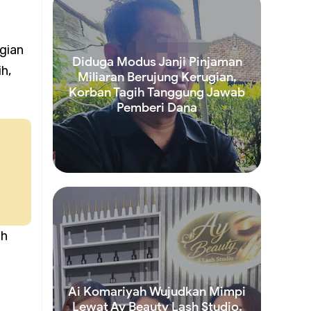
an
gian
Diduga Modus Janji Pinjaman
h,
Miliaran Berujung Kerugian,
Korban Tagih Tanggung Jawab
n
Pemberi Dana
Read more
umlah
uh
s
Ai Komariyah Wujudkan Mimpi
Lewat Ay Beauty Lash Studio,