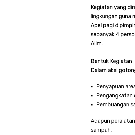
Koramil 02/Tambora 
Kegiatan yang dim
lingkungan guna 
Wilayah Binaan
Apel pagi dipimpi
sebanyak 4 person
Koramil 02/Tambora 
Alim.
untuk Masyarakat
Bentuk Kegiatan
Dalam aksi gotong
Koramil 02/Tambora 
Penyapuan area
Tunjukkan Nihil Gen
Pengangkatan 
Pembuangan sa
Koramil 02/Tambora 
Adapun peralatan
Tangkal Hoaks
sampah.