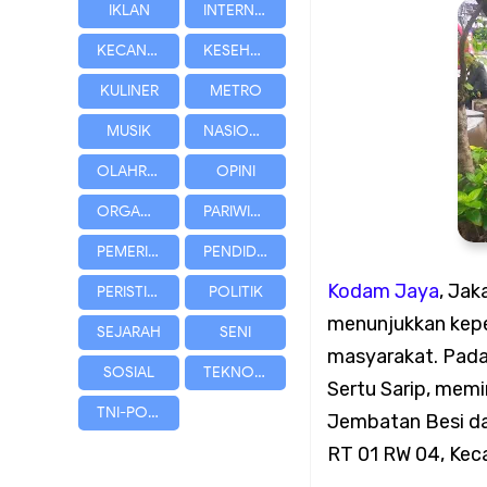
IKLAN
INTERNASIONAL
KECANTIKAN
KESEHATAN
Bersama Warga
KULINER
METRO
Koramil 02/Tambora 
MUSIK
NASIONAL
OLAHRAGA
OPINI
bagi Masyarakat
ORGANISASI
PARIWISATA
Koramil 02/Tambora 
PEMERINTAHAN
PENDIDIKAN
Kodam Jaya
, Jak
PERISTIWA
POLITIK
dari Rumah
menunjukkan kepe
SEJARAH
SENI
masyarakat. Pada
Andri Maulana SH Ba
SOSIAL
TEKNOLOGI
Sertu Sarip
, memi
TNI-POLRI
Jembatan Besi da
Profesional dan Berk
RT 01 RW 04, Kec