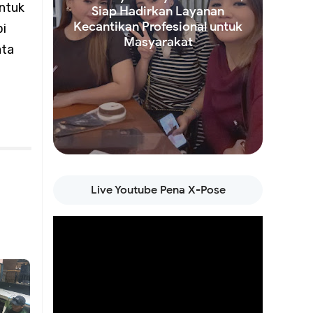
ntuk
Siap Hadirkan Layanan
Kecantikan Profesional untuk
pi
ngurus
Masyarakat
ata
ga
Read more
Live Youtube Pena X-Pose
ling
adapi