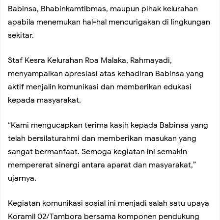
Genangan, Babinsa Siaga Hadapi Cuaca Ekstrem
Babinsa, Bhabinkamtibmas, maupun pihak kelurahan
apabila menemukan hal-hal mencurigakan di lingkungan
Koramil 02/Tambora Intensif Pantau Harga Sembako,
sekitar.
Pastikan Stok Bahan Pokok Aman untuk Masyarakat
Staf Kesra Kelurahan Roa Malaka, Rahmayadi,
menyampaikan apresiasi atas kehadiran Babinsa yang
aktif menjalin komunikasi dan memberikan edukasi
Koramil 02/Tambora Perkuat Sinergi Tiga Pilar di Duri
kepada masyarakat.
Selatan, Ajak Warga Jaga Keamanan dan Dukung Program
“Kami mengucapkan terima kasih kepada Babinsa yang
telah bersilaturahmi dan memberikan masukan yang
Pemilahan Sampah
sangat bermanfaat. Semoga kegiatan ini semakin
mempererat sinergi antara aparat dan masyarakat,”
Babinsa Koramil 02/Tambora Perkuat Siskamling di
ujarnya.
Krendang, Tingkatkan Kewaspadaan Demi Keamanan
Kegiatan komunikasi sosial ini menjadi salah satu upaya
Koramil 02/Tambora bersama komponen pendukung