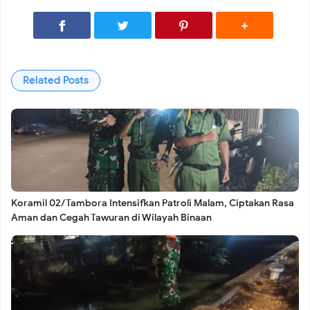
untuk Masyarakat
SSB Imadara Juarai Twins Cup 2026, Liga Sepak Bola
Related Posts
Semanan Jadi Ajang Lahirnya Bibit Pesepak Bola Masa
Depan
Koramil 02/Tambora Intensifkan Patroli Malam, Ciptakan
Koramil 02/Tambora Intensifkan Patroli Malam, Ciptakan Rasa
Aman dan Cegah Tawuran di Wilayah Binaan
Rasa Aman dan Cegah Tawuran di Wilayah Binaan
Koramil 02/Tambora Pastikan Wilayah Aman, Monitoring
Dini Hari Tunjukkan Nihil Genangan di 11 Kelurahan