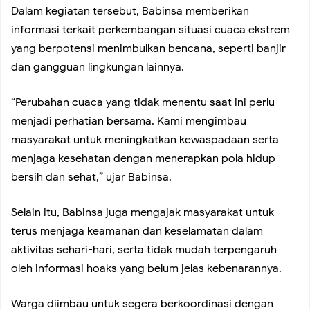
Dalam kegiatan tersebut, Babinsa memberikan
informasi terkait perkembangan situasi cuaca ekstrem
2026–2029
yang berpotensi menimbulkan bencana, seperti banjir
dan gangguan lingkungan lainnya.
Koramil 02/Tambora Gelar Patroli Malam, Antisipasi
“Perubahan cuaca yang tidak menentu saat ini perlu
Tawuran dan Balap Liar Demi Jaga Kondusivitas Wilayah
menjadi perhatian bersama. Kami mengimbau
masyarakat untuk meningkatkan kewaspadaan serta
Koramil 02/Tambora Tingkatkan Kewaspadaan Malam
menjaga kesehatan dengan menerapkan pola hidup
bersih dan sehat,” ujar Babinsa.
Hari, Babinsa Dampingi Siskamling Bersama Warga Roa
Selain itu, Babinsa juga mengajak masyarakat untuk
terus menjaga keamanan dan keselamatan dalam
Malaka
aktivitas sehari-hari, serta tidak mudah terpengaruh
oleh informasi hoaks yang belum jelas kebenarannya.
Koramil 02/Tambora Pastikan Seluruh Wilayah Aman dari
Warga diimbau untuk segera berkoordinasi dengan