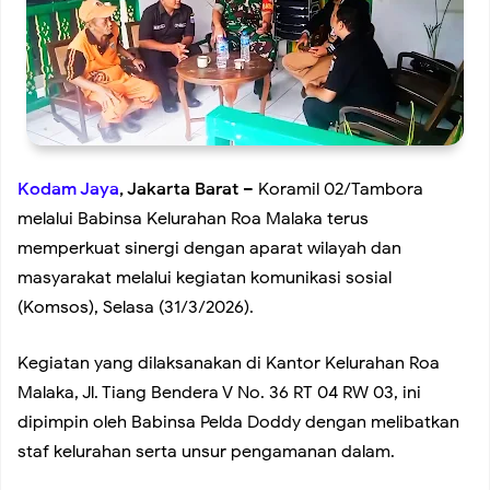
Babinsa Koramil 02/Tambora Dampingi Siskamling di Duri
Selatan, Perkuat Keamanan Lingkungan Bersama Warga
Koramil 02/Tambora Intensifkan Patroli Malam, Cegah
Kodam Jaya
, Jakarta Barat
– Koramil 02/Tambora
melalui Babinsa Kelurahan Roa Malaka terus
Tawuran dan Balap Liar di Sejumlah Titik Rawan
memperkuat sinergi dengan aparat wilayah dan
masyarakat melalui kegiatan komunikasi sosial
Koramil 02/Tambora Intensif Monitoring Wilayah, Seluruh
(Komsos), Selasa (31/3/2026).
Kelurahan Terpantau Bebas Genangan
Kegiatan yang dilaksanakan di Kantor Kelurahan Roa
Malaka, Jl. Tiang Bendera V No. 36 RT 04 RW 03, ini
Menuju Langkah Pembuktian dan Pengabdian: FWJ
dipimpin oleh Babinsa Pelda Doddy dengan melibatkan
staf kelurahan serta unsur pengamanan dalam.
Indonesia Siap Mengukuhkan Pengurus Baru Periode