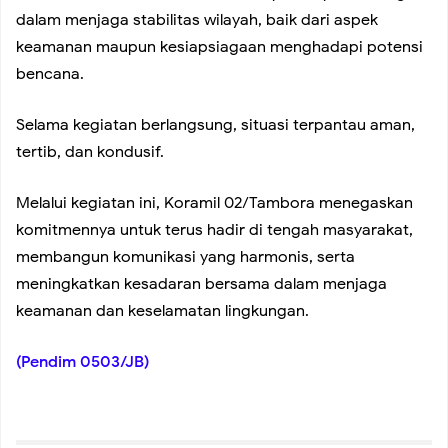
dalam menjaga stabilitas wilayah, baik dari aspek
Warga
keamanan maupun kesiapsiagaan menghadapi potensi
bencana.
Kelurahan Kelapa Dua Lakukan Pendataan Kerusakan
Selama kegiatan berlangsung, situasi terpantau aman,
Gedung SDN 01, Ditemukan Sejumlah Titik Bangunan
tertib, dan kondusif.
Mengalami Kerusakan
Melalui kegiatan ini, Koramil 02/Tambora menegaskan
komitmennya untuk terus hadir di tengah masyarakat,
Diduga Modus Janji Pinjaman Miliaran Berujung Kerugian,
membangun komunikasi yang harmonis, serta
meningkatkan kesadaran bersama dalam menjaga
keamanan dan keselamatan lingkungan.
Korban Tagih Tanggung Jawab Pemberi Dana
(Pendim 0503/JB)
Ai Komariyah Wujudkan Mimpi Lewat Ay Beauty Lash
Studio, Siap Hadirkan Layanan Kecantikan Profesional