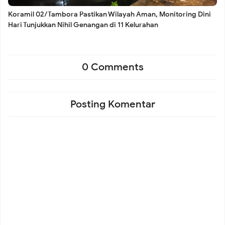
Koramil 02/Tambora Pastikan Wilayah Aman, Monitoring Dini
Hari Tunjukkan Nihil Genangan di 11 Kelurahan
Koramil 02/Tambora Perkuat Keamanan Lingkungan,
Babinsa Aktif Dampingi Siskamling Bersama Warga
0 Comments
Koramil 02/Tambora Intensif Pantau Harga Sembako,
Posting Komentar
Pastikan Stok Bahan Pokok Aman bagi Masyarakat
Koramil 02/Tambora Perkuat Budaya Bersih, Satgas
Sampah Edukasi Warga Kelola Sampah dari Rumah