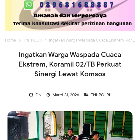
Koramil 02/Tambora Intensif Pantau Harga Sembako,
Pastikan Stok Bahan Pokok Aman untuk Masyarakat
Home
TNI-POLRI
Ingatkan Warga Waspada Cuaca Ekstrem, Koramil 02/TB Perkuat Sinergi Lewat Komsos
Koramil 02/Tambora Pastikan Seluruh Wilayah Binaan
Ingatkan Warga Waspada Cuaca
Aman, Monitoring Dini Hari Tunjukkan Nihil Genangan
Ekstrem, Koramil 02/TB Perkuat
Sinergi Lewat Komsos
Koramil 02/Tambora Perkuat Komsos, Babinsa Ajak Warga
DN
Maret 31, 2026
TNI-POLRI
Waspada Cuaca Ekstrem dan Tangkal Hoaks
Koramil 02/Tambora Perkuat Komsos, Babinsa Ajak Warga
Waspada Cuaca Ekstrem dan Tangkal Hoaks