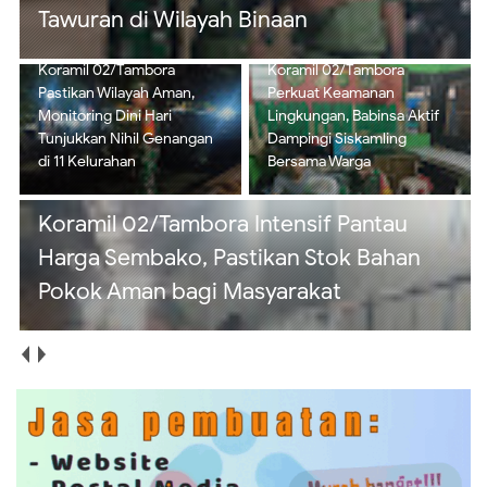
Nihil Genangan di 11 Kelurahan
Koramil 02/Tambora
Koramil 02/Tambora
Perkuat Keamanan
Intensif Pantau Harga
Lingkungan, Babinsa Aktif
Sembako, Pastikan Stok
Dampingi Siskamling
Bahan Pokok Aman bagi
Bersama Warga
Masyarakat
Koramil 02/Tambora Perkuat Budaya
Bersih, Satgas Sampah Edukasi Warga
Kelola Sampah dari Rumah