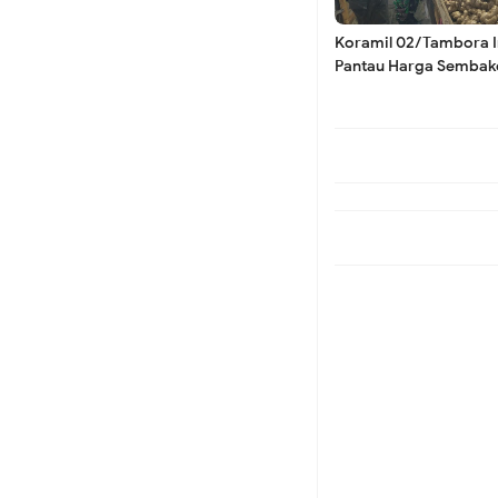
Sejumlah Titik Bang
Koramil 02/Tambora I
Pantau Harga Sembak
Pastikan Stok Bahan P
Aman bagi Masyaraka