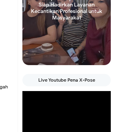
Siap Hadirkan Layanan
Kecantikan Profesional untuk
ngurus
Masyarakat
ga
Read more
Live Youtube Pena X-Pose
ling
ngah
adapi