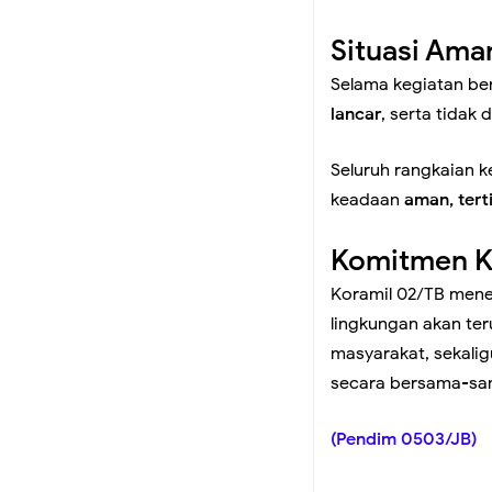
Situasi Ama
Menuju Langkah Pem
Selama kegiatan be
Baru Periode 2026–
lancar
, serta tida
Seluruh rangkaian k
Koramil 02/Tambora G
keadaan
aman, tert
Kondusivitas Wilaya
Komitmen K
Koramil 02/TB mene
Koramil 02/Tambora 
lingkungan akan ter
masyarakat, sekali
Bersama Warga Roa 
secara bersama-sa
Koramil 02/Tambora 
(Pendim 0503/JB)
Cuaca Ekstrem