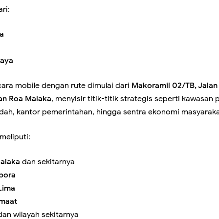
ari:
Perkuat Komsos, Babinsa Ajak Warga Waspada Cuaca Ekstrem d
sa
Jaya
Tambora Dampingi Siskamling di Duri Selatan, Perkuat Keamana
ecara mobile dengan rute dimulai dari
Makoramil 02/TB, Jalan
 Warga
han Roa Malaka
, menyisir titik-titik strategis seperti kawasan 
adah, kantor pemerintahan, hingga sentra ekonomi masyaraka
ntensifkan Patroli Malam, Cegah Tawuran dan Balap Liar di Sej
meliputi:
Malaka
dan sekitarnya
bora
Intensif Monitoring Wilayah, Seluruh Kelurahan Terpantau Beba
Lima
emaat
an wilayah sekitarnya