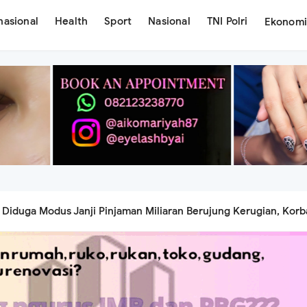
nasional
Health
Sport
Nasional
TNI Polri
Ekonom
Diduga Modus Janji Pinjaman Miliaran Berujung Kerugian, Kor
ab Pemberi Dana
an Mimpi Lewat Ay Beauty Lash Studio, Siap Hadirkan Layanan