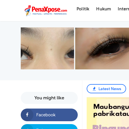
.
Politik
Hukum
Inter
Latest News
You might like
Tagih Tanggung Jaw
Ai Komariyah Wujudk