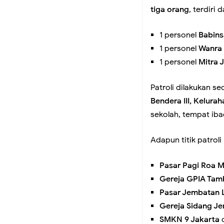
tiga orang
, terdiri d
Koramil 02/Tambora 
1 personel
Babin
Tangkal Hoaks
1 personel
Wanra
1 personel
Mitra 
Babinsa Koramil 02/
Patroli dilakukan s
Lingkungan Bersama
Bendera III, Kelura
sekolah, tempat ib
Koramil 02/Tambora I
Adapun titik patroli 
Titik Rawan
Pasar Pagi Roa 
Gereja GPIA Tam
Koramil 02/Tambora 
Pasar Jembatan 
Gereja Sidang J
Genangan
SMKN 9 Jakarta
d