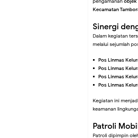
pengamanan
objek 
Koramil 02/Tambora 
Kecamatan Tambora
Wilayah Binaan
Sinergi den
Dalam kegiatan ter
Koramil 02/Tambora 
melalui sejumlah p
untuk Masyarakat
Pos Linmas Kelu
Pos Linmas Kelu
Koramil 02/Tambora 
Pos Linmas Kelu
Pos Linmas Kelu
Tunjukkan Nihil Gen
Kegiatan ini menja
keamanan lingkunga
Koramil 02/Tambora 
Patroli Mobil
Tangkal Hoaks
Patroli dipimpin ol