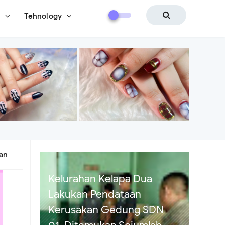
i
Tehnology
ban
Diduga Modus Janji
Pinjaman Miliaran Berujung