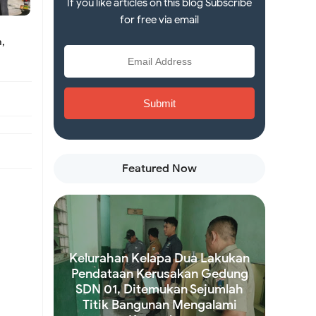
If you like articles on this blog Subscribe
for free via email
m,
n
ah
Featured Now
Kelurahan Kelapa Dua Lakukan
Pendataan Kerusakan Gedung
SDN 01, Ditemukan Sejumlah
Titik Bangunan Mengalami