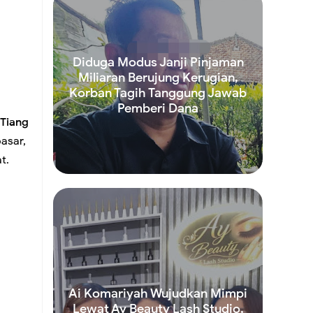
an
Diduga Modus Janji Pinjaman
Miliaran Berujung Kerugian,
Korban Tagih Tanggung Jawab
n
Pemberi Dana
 Tiang
pasar,
t.
Read more
umlah
s
Ai Komariyah Wujudkan Mimpi
Lewat Ay Beauty Lash Studio,