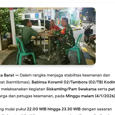
Intensif Pantau Harga Sembako, Pastikan Stok Bahan Pokok Am
Perkuat Budaya Bersih, Satgas Sampah Edukasi Warga Kelola S
ta Barat
— Dalam rangka menjaga stabilitas keamanan dan
kat (kamtibmas),
Babinsa Koramil 02/Tambora (02/TB) Kodi
ngun Kirana Musik, Siap Lahirkan Grup Dangdut Original yang
melaksanakan kegiatan
Siskamling/Pam Swakarsa
serta
pat
rga dan petugas keamanan, pada
Minggu malam (4/1/2026
ualitas
ng mulai pukul
22.00 WIB hingga 23.30 WIB
dengan sasaran