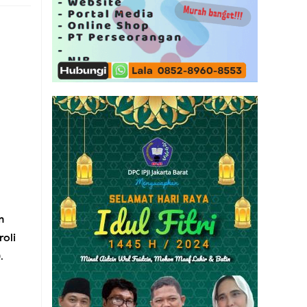
an
ampah
m
roli
)
.