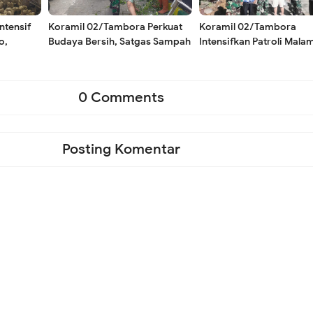
unan Mengalami Kerusakan
ntensif
Koramil 02/Tambora Perkuat
Koramil 02/Tambora
o,
Budaya Bersih, Satgas Sampah
Intensifkan Patroli Mala
okok
Edukasi Warga Kelola Sampah
Ciptakan Rasa Aman da
t
dari Rumah
Cegah Tawuran di Wilay
Binaan
0 Comments
Posting Komentar