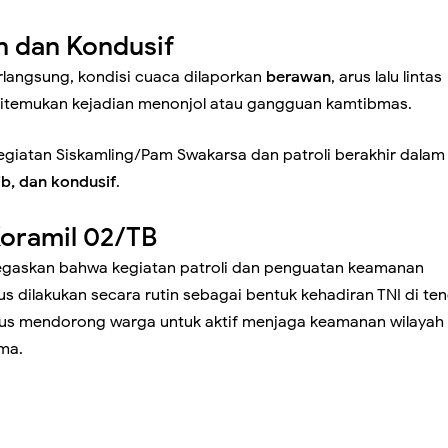
n dan Kondusif
buktian dan Pengabdian: FWJ Indonesia Siap Mengukuhkan Pe
rlangsung, kondisi cuaca dilaporkan
berawan
, arus lalu lintas
2029
k ditemukan kejadian menonjol atau gangguan kamtibmas.
egiatan Siskamling/Pam Swakarsa dan patroli berakhir dalam
elar Patroli Malam, Antisipasi Tawuran dan Balap Liar Demi Ja
ib, dan kondusif
.
h
oramil 02/TB
gaskan bahwa kegiatan patroli dan penguatan keamanan
Tingkatkan Kewaspadaan Malam Hari, Babinsa Dampingi Siskam
us dilakukan secara rutin sebagai bentuk kehadiran TNI di te
gus mendorong warga untuk aktif menjaga keamanan wilayah
Malaka
ma.
Pastikan Seluruh Wilayah Aman dari Genangan, Babinsa Siaga H