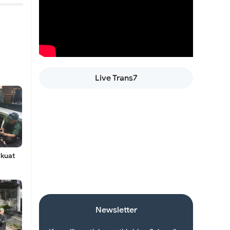
an
Live Trans7
manan
aan
kuat
rga
Newsletter