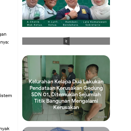
ran di
gan
an
PenaXpose
nya:
Kelurahan Kelapa Dua Lakukan
Pendataan Kerusakan Gedung
SDN 01, Ditemukan Sejumlah
sistem
Titik Bangunan Mengalami
an
Kerusakan
Read more
nyak