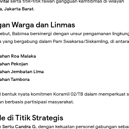
vital
serta titik-titik rawan gangguan kamtibmas di wilayah
Intensifkan Patroli Malam, Ciptakan Rasa Aman dan Cegah Tawu
, Jakarta Barat
.
gan Warga dan Linmas
sebut, Babinsa bersinergi dengan unsur pengamanan lingkun
Intensif Pantau Harga Sembako, Pastikan Stok Bahan Pokok Am
os yang bergabung dalam Pam Swakarsa/Siskamling, di antara
rahan Roa Malaka
rahan Pekojan
Pastikan Seluruh Wilayah Binaan Aman, Monitoring Dini Hari
rahan Jembatan Lima
rahan Tambora
angan
di bentuk nyata komitmen Koramil 02/TB dalam memperkuat 
n berbasis partisipasi masyarakat.
Perkuat Komsos, Babinsa Ajak Warga Waspada Cuaca Ekstrem d
e di Titik Strategis
eh
Sertu Candra G
, dengan kekuatan personel gabungan seba