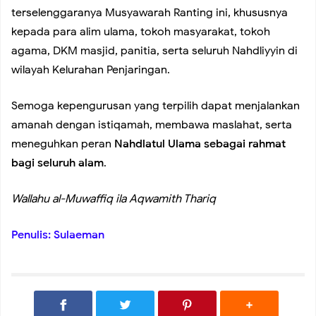
terselenggaranya Musyawarah Ranting ini, khususnya
Hari, Babinsa Dampingi Siskamling Bersama Warga Roa
kepada para alim ulama, tokoh masyarakat, tokoh
agama, DKM masjid, panitia, serta seluruh Nahdliyyin di
Malaka
wilayah Kelurahan Penjaringan.
Semoga kepengurusan yang terpilih dapat menjalankan
Koramil 02/Tambora Pastikan Seluruh Wilayah Aman dari
amanah dengan istiqamah, membawa maslahat, serta
meneguhkan peran
Nahdlatul Ulama sebagai rahmat
Genangan, Babinsa Siaga Hadapi Cuaca Ekstrem
bagi seluruh alam
.
Koramil 02/Tambora Intensif Pantau Harga Sembako,
Wallahu al-Muwaffiq ila Aqwamith Thariq
Pastikan Stok Bahan Pokok Aman untuk Masyarakat
Penulis: Sulaeman
Koramil 02/Tambora Perkuat Sinergi Tiga Pilar di Duri
Selatan, Ajak Warga Jaga Keamanan dan Dukung Program