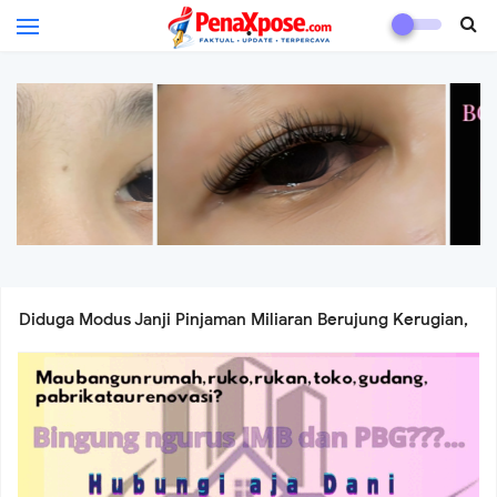
.
Diduga Modus Janji Pinjaman Miliaran Berujung Kerugian,
Korban Tagih Tanggung Jawab Pemberi Dana
Ai Komariyah Wujudkan Mimpi Lewat Ay Beauty Lash