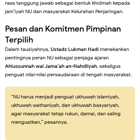
Koramil 02/Tambora Perkuat Komsos, Babinsa Ajak Warga
rasa tanggung jawab sebagai bentuk khidmah kepada
jam’iyah NU dan masyarakat Kelurahan Penjaringan.
Waspada Cuaca Ekstrem dan Tangkal Hoaks
Pesan dan Komitmen Pimpinan
Terpilih
Koramil 02/Tambora Perkuat Komsos, Babinsa Ajak Warga
Dalam tausiyahnya,
Ustadz Lukman Hadi
menekankan
Waspada Cuaca Ekstrem dan Tangkal Hoaks
pentingnya peran NU sebagai penjaga ajaran
Ahlussunnah wal Jama’ah an-Nahdliyah
, sekaligus
Babinsa Koramil 02/Tambora Dampingi Siskamling di Duri
penguat nilai-nilai persaudaraan di tengah masyarakat.
Selatan, Perkuat Keamanan Lingkungan Bersama Warga
“NU harus menjadi penguat ukhuwah islamiyah,
ukhuwah wathaniyah, dan ukhuwah basyariyah,
Koramil 02/Tambora Intensifkan Patroli Malam, Cegah
agar masyarakat tetap rukun, damai, dan saling
menguatkan,” pesannya.
Tawuran dan Balap Liar di Sejumlah Titik Rawan