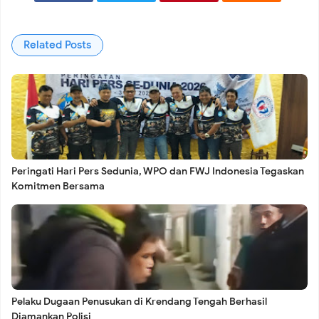
Pemilahan Sampah
Related Posts
Babinsa Koramil 02/Tambora Perkuat Siskamling di
Krendang, Tingkatkan Kewaspadaan Demi Keamanan
Warga
Peringati Hari Pers Sedunia, WPO dan FWJ Indonesia Tegaskan
Komitmen Bersama
Kelurahan Kelapa Dua Lakukan Pendataan Kerusakan
Gedung SDN 01, Ditemukan Sejumlah Titik Bangunan
Mengalami Kerusakan
Pelaku Dugaan Penusukan di Krendang Tengah Berhasil
Diamankan Polisi