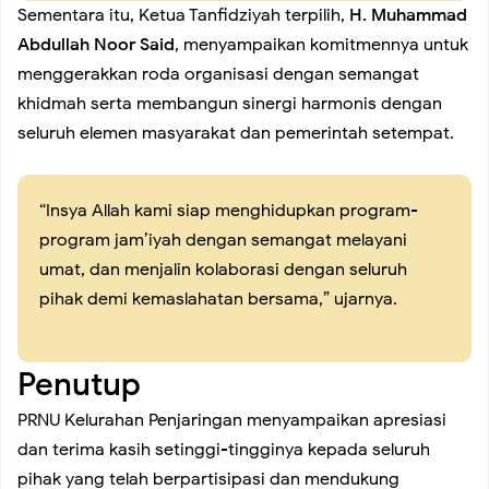
Sementara itu, Ketua Tanfidziyah terpilih,
H. Muhammad
Koramil 02/Tambora Intensif Monitoring Wilayah, Seluruh
Abdullah Noor Said
, menyampaikan komitmennya untuk
menggerakkan roda organisasi dengan semangat
Kelurahan Terpantau Bebas Genangan
khidmah serta membangun sinergi harmonis dengan
seluruh elemen masyarakat dan pemerintah setempat.
Menuju Langkah Pembuktian dan Pengabdian: FWJ
“Insya Allah kami siap menghidupkan program-
Indonesia Siap Mengukuhkan Pengurus Baru Periode
program jam’iyah dengan semangat melayani
umat, dan menjalin kolaborasi dengan seluruh
2026–2029
pihak demi kemaslahatan bersama,” ujarnya.
Koramil 02/Tambora Gelar Patroli Malam, Antisipasi
Penutup
Tawuran dan Balap Liar Demi Jaga Kondusivitas Wilayah
PRNU Kelurahan Penjaringan menyampaikan apresiasi
dan terima kasih setinggi-tingginya kepada seluruh
Koramil 02/Tambora Tingkatkan Kewaspadaan Malam
pihak yang telah berpartisipasi dan mendukung