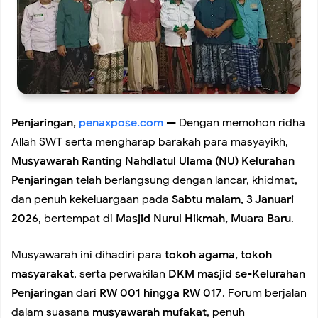
Dini Hari Tunjukkan Nihil Genangan di 11 Kelurahan
Koramil 02/Tambora Perkuat Keamanan Lingkungan,
Babinsa Aktif Dampingi Siskamling Bersama Warga
Penjaringan,
penaxpose.com
— Dengan memohon ridha
Allah SWT serta mengharap barakah para masyayikh,
Koramil 02/Tambora Intensif Pantau Harga Sembako,
Musyawarah Ranting Nahdlatul Ulama (NU) Kelurahan
Penjaringan
telah berlangsung dengan lancar, khidmat,
Pastikan Stok Bahan Pokok Aman bagi Masyarakat
dan penuh kekeluargaan pada
Sabtu malam, 3 Januari
2026
, bertempat di
Masjid Nurul Hikmah, Muara Baru
.
Koramil 02/Tambora Perkuat Budaya Bersih, Satgas
Musyawarah ini dihadiri para
tokoh agama, tokoh
Sampah Edukasi Warga Kelola Sampah dari Rumah
masyarakat
, serta perwakilan
DKM masjid se-Kelurahan
Penjaringan
dari
RW 001 hingga RW 017
. Forum berjalan
Andri Maulana SH Bangun Kirana Musik, Siap Lahirkan
dalam suasana
musyawarah mufakat
, penuh