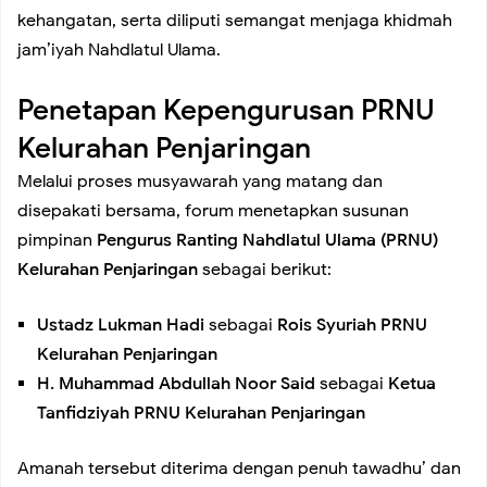
kehangatan, serta diliputi semangat menjaga khidmah
jam’iyah Nahdlatul Ulama.
Grup Dangdut Original yang Profesional dan Berkualitas
Penetapan Kepengurusan PRNU
Koramil 02/Tambora Intensifkan Patroli Malam, Ciptakan
Kelurahan Penjaringan
Rasa Aman dan Cegah Tawuran di Wilayah Binaan
Melalui proses musyawarah yang matang dan
disepakati bersama, forum menetapkan susunan
pimpinan
Pengurus Ranting Nahdlatul Ulama (PRNU)
Koramil 02/Tambora Intensif Pantau Harga Sembako,
Kelurahan Penjaringan
sebagai berikut:
Pastikan Stok Bahan Pokok Aman untuk Masyarakat
Ustadz Lukman Hadi
sebagai
Rois Syuriah PRNU
Kelurahan Penjaringan
Koramil 02/Tambora Pastikan Seluruh Wilayah Binaan
H. Muhammad Abdullah Noor Said
sebagai
Ketua
Tanfidziyah PRNU Kelurahan Penjaringan
Aman, Monitoring Dini Hari Tunjukkan Nihil Genangan
Amanah tersebut diterima dengan penuh tawadhu’ dan