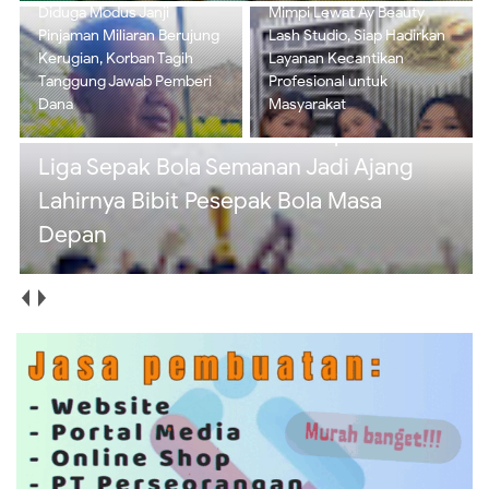
Mimpi Lewat Ay Beauty
SSB Imadara Juarai Twins
Lash Studio, Siap Hadirkan
Cup 2026, Liga Sepak Bola
Layanan Kecantikan
Semanan Jadi Ajang
Profesional untuk
Lahirnya Bibit Pesepak
Masyarakat
Bola Masa Depan
Koramil 02/Tambora Intensifkan Patroli
Malam, Ciptakan Rasa Aman dan Cegah
Tawuran di Wilayah Binaan