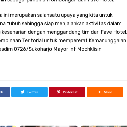
Perkuat Komsos, Babinsa Ajak Warga Waspada Cuaca Ekstrem d
 ini merupakan salahsatu upaya yang kita untuk
na tubuh sehingga siap menjalankan aktivitas dalam
keseharian dengan menggandeng tim dari Fave Hotel,
Tambora Dampingi Siskamling di Duri Selatan, Perkuat Keamana
embinaan Teritorial untuk mempererat Kemanunggalan
asdim 0726/Sukoharjo Mayor Inf Mochklisin.
 Warga
ntensifkan Patroli Malam, Cegah Tawuran dan Balap Liar di Sej
ok
Twitter
Pinterest
More
Intensif Monitoring Wilayah, Seluruh Kelurahan Terpantau Beba