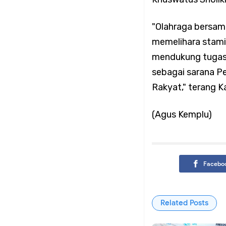
Koramil 02/Tambora 
"Olahraga bersama
memelihara stami
Tangkal Hoaks
mendukung tugas 
Babinsa Koramil 02/
sebagai sarana P
Rakyat," terang K
Lingkungan Bersama
(Agus Kemplu)
Koramil 02/Tambora I
Titik Rawan
Facebo
Koramil 02/Tambora 
Related Posts
Genangan