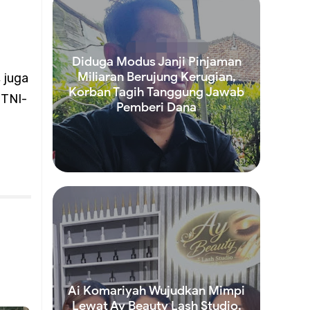
an
Diduga Modus Janji Pinjaman
Miliaran Berujung Kerugian,
 juga
Korban Tagih Tanggung Jawab
n
 TNI-
Pemberi Dana
Read more
umlah
s
Ai Komariyah Wujudkan Mimpi
Lewat Ay Beauty Lash Studio,