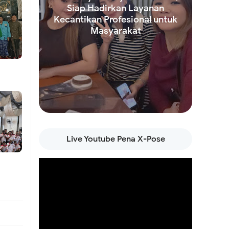
Siap Hadirkan Layanan
Kecantikan Profesional untuk
ngurus
Masyarakat
ga
n
Read more
Live Youtube Pena X-Pose
ling
 2045
adapi