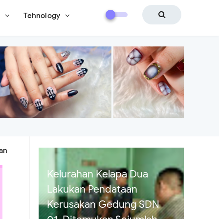
i
Tehnology
ban
Kelurahan Kelapa Dua
Lakukan Pendataan
Kerusakan Gedung SDN