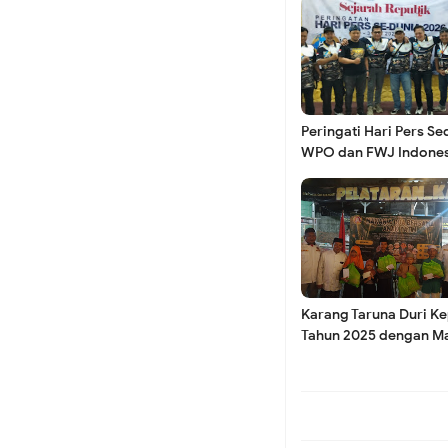
Menuju Langkah Pem
Baru Periode 2026–
Peringati Hari Pers Se
WPO dan FWJ Indones
Koramil 02/Tambora G
Tegaskan Komitmen 
Kondusivitas Wilaya
Koramil 02/Tambora 
Karang Taruna Duri Ke
Bersama Warga Roa 
Tahun 2025 dengan M
Doa Bersama Ratusan
Yatim
Koramil 02/Tambora 
Cuaca Ekstrem