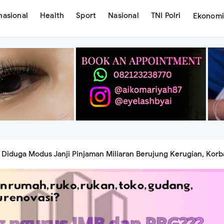
nasional
Health
Sport
Nasional
TNI Polri
Ekonom
Diduga Modus Janji Pinjaman Miliaran Berujung Kerugian, Kor
ab Pemberi Dana
an Mimpi Lewat Ay Beauty Lash Studio, Siap Hadirkan Layanan